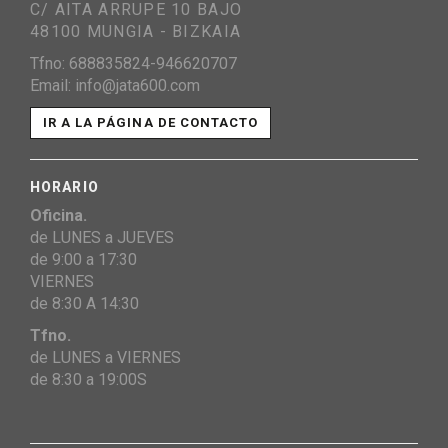
C/ AITA ARRUPE 10 BAJO
48100 MUNGIA - BIZKAIA
Tfno: 688835824-946620707
Email: info@jata600.com
IR A LA PÁGINA DE CONTACTO
HORARIO
Oficina.
de LUNES a JUEVES
de 9:00 a 17:30
VIERNES
de 8:30 A 14:30
Tfno.
de LUNES a VIERNES
de 8:30 a 19:00S